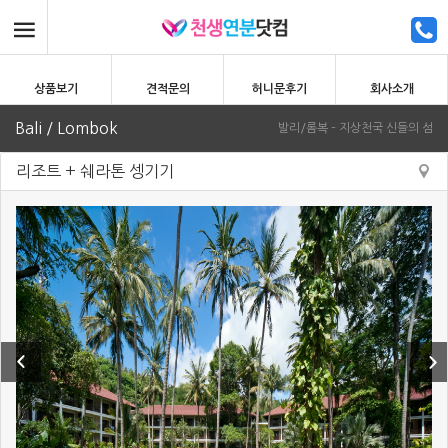
상품보기
견적문의
허니문후기
회사소개
Bali / Lombok
발리/롬복 – 지상천국 신들의 섬
리조트 + 쉐라톤 셍기기
Previous
Next