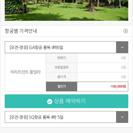
항공별 가격안내
[오전-경유] GA항공 롬복 4박6일
판매가
0원
유류할증료
0원
비치프런트 풀빌라
총가격
0원
할인가
-100,000원
상품 예약하기
[오전-경유] SQ항공 롬복 4박 5일