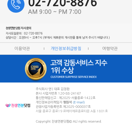
02-720-8876
AM 9:00 ~ PM 7:00
천생연분닷컴 지사 문의
지사모집문의 : 02-720-8876
상담시간 : 오전9시 ~ 오후7시 (부재시 제휴문의 게시판을 통해 남겨 주시기 바랍니다.)
이용약관
개인정보취급방침
여행약관
주식회사 엔 | 대표 김정환
본사 사업자번호 120-88-24167
통신판매업신고 : 제2025-서울종로-1422호
개인정보관리책임자
형원석
(E-mail)
관광사업자등록번호 제2025-000037호
서울 종로구 종로19 르메이에르종로타운 A동 1801호
Copyright 천생연분닷컴© ALl rights reserved.