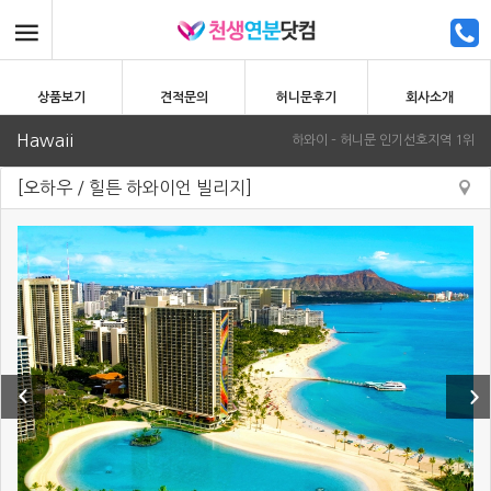
상품보기
견적문의
허니문후기
회사소개
Hawaii
하와이 – 허니문 인기선호지역 1위
[오하우 / 힐튼 하와이언 빌리지]
Previous
Next